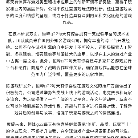
每天有惊喜
在游戏类型和技术应用上的创新可谓不断突破，赢得了玩
家和业内的高度评价。公司不仅注重游戏玩法的创新，还注重游戏故
事的深度和情感的呈现，致力于打造具有深刻内涵和文化底蕴的游戏
作品。
在技术研发方面，
恒峰g22每天有惊喜
拥有一支经验丰富的技术团
队，团队成员来自国内外知名游戏公司，拥有丰富的跨平台开发经
验。公司不仅在游戏引擎的自主研发上不断投入，还积极探索人工智
能、虚拟现实、增强现实等前沿技术的应用，以期在未来的游戏产业
中占据一席之地。此外，
恒峰g22每天有惊喜
还与多家知名游戏发行
平台和硬件厂商建立了战略合作伙伴关系，确保游戏作品能够在全球
范围内广泛传播，覆盖更多的玩家群体。
除游戏研发外，
恒峰g22每天有惊喜
也在游戏文化的推广方面做出了
积极努力。公司通过举办各类线上线下的游戏活动、电竞赛事和玩家
交流会，为玩家提供了一个广阔的互动平台。在这些活动中，玩家不
仅可以体验到最新的游戏作品，还能与开发者进行直接对话，了解游
戏背后的创意与故事，增强了玩家与游戏之间的情感连接。
展望未来，
恒峰g22每天有惊喜
将继续秉承“创新、品质、玩家至上”
的企业理念，不断提升自我，在全球游戏产业中探索更多的可能性。
随着技术的进步和市场的变化，
恒峰g22每天有惊喜
将始终保持敏锐