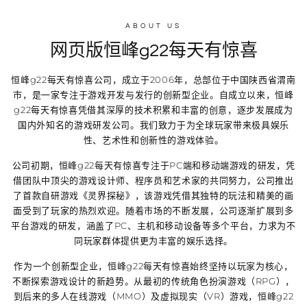
ABOUT US
网页版恒峰g22每天有惊喜
恒峰g22每天有惊喜
公司，成立于2006年，总部位于中国陕西省渭南
市，是一家专注于游戏开发与发行的创新型企业。自成立以来，
恒峰
g22每天有惊喜
凭借其深厚的技术积累和丰富的创意，逐步发展成为
国内外知名的游戏研发公司。我们致力于为全球玩家带来极具娱乐
性、艺术性和创新性的游戏体验。
公司初期，
恒峰g22每天有惊喜
专注于PC端和移动端游戏的研发，凭
借团队中顶尖的游戏设计师、程序员和艺术家的共同努力，公司推出
了首款自研游戏《灵界探秘》，该游戏凭借其独特的玩法和精美的画
面受到了玩家的热烈欢迎。随着市场的不断发展，公司逐渐扩展到多
平台游戏的研发，涵盖了PC、主机和移动设备等多个平台，力求为不
同玩家群体提供更为丰富的娱乐选择。
作为一个创新型企业，
恒峰g22每天有惊喜
始终坚持以玩家为核心，
不断探索游戏设计的新趋势。从最初的传统角色扮演游戏（RPG），
到后来的多人在线游戏（MMO）及虚拟现实（VR）游戏，
恒峰g22